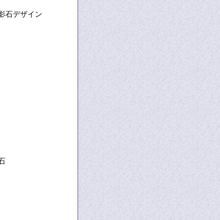
影石デザイン
石