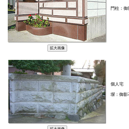
門柱：御
個人宅
塀：御影